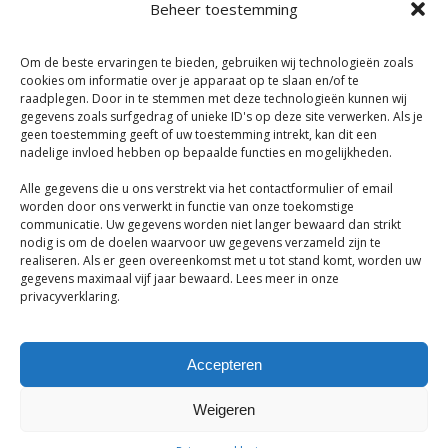
Beheer toestemming
Meta
Om de beste ervaringen te bieden, gebruiken wij technologieën zoals
Log in
cookies om informatie over je apparaat op te slaan en/of te
raadplegen. Door in te stemmen met deze technologieën kunnen wij
Entries feed
gegevens zoals surfgedrag of unieke ID's op deze site verwerken. Als je
geen toestemming geeft of uw toestemming intrekt, kan dit een
Comments feed
nadelige invloed hebben op bepaalde functies en mogelijkheden.
WordPress.org
Alle gegevens die u ons verstrekt via het contactformulier of email
worden door ons verwerkt in functie van onze toekomstige
communicatie. Uw gegevens worden niet langer bewaard dan strikt
nodig is om de doelen waarvoor uw gegevens verzameld zijn te
realiseren. Als er geen overeenkomst met u tot stand komt, worden uw
gegevens maximaal vijf jaar bewaard. Lees meer in onze
privacyverklaring.
Accepteren
Weigeren
Copyright © 2017 IMDA NV ·
Back to top
BTW BE0423.352.243