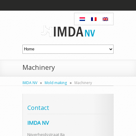
Machinery
IMDA NV
»
Mold making
»
Machinery
Contact
IMDA NV
Nijverheidsstraat 8a