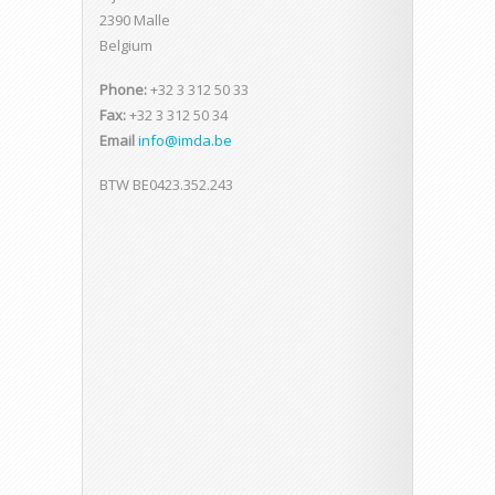
2390 Malle
Belgium
Phone:
+32 3 312 50 33
Fax:
+32 3 312 50 34
Email
info@imda.be
BTW BE0423.352.243