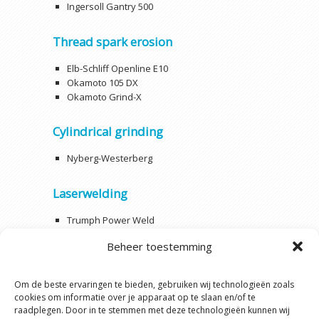
Ingersoll Gantry 500
Thread spark erosion
Elb-Schliff Openline E10
Okamoto 105 DX
Okamoto Grind-X
Cylindrical grinding
Nyberg-Westerberg
Laserwelding
Trumph Power Weld
Beheer toestemming
Jig grinding
Hauser H45-405
Om de beste ervaringen te bieden, gebruiken wij technologieën zoals
cookies om informatie over je apparaat op te slaan en/of te
raadplegen. Door in te stemmen met deze technologieën kunnen wij
Design – Drawing – Programming: