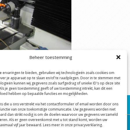
Beheer toestemming
 ervaringen te bieden, gebruiken wij technologieën zoals cookies om
 clients an extended high quality after
over je apparaat op te slaan en/of te raadplegen. Door in te stemmen met
this in the shortest lead time possible.
logieën kunnen wij gegevens zoals surfgedrag of unieke ID's op deze site
Als je geen toestemming geeft of uw toestemming intrekt, kan dit een
vloed hebben op bepaalde functies en mogelijkheden.
ns die u ons verstrekt via het contactformulier of email worden door ons
 functie van onze toekomstige communicatie. Uw gegevens worden niet
ard dan strikt nodig is om de doelen waarvoor uw gegevens verzameld
liseren. Als er geen overeenkomst met u tot stand komt, worden uw
Back to top
ximaal vijf jaar bewaard. Lees meer in onze privacyverklaring.