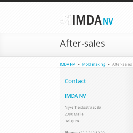
After-sales
IMDA NV
»
Mold making
»
After-sales
Contact
IMDA NV
Nijverheidsstraat 8a
2390 Malle
Belgium
Phone:
+32 3 312 50 33