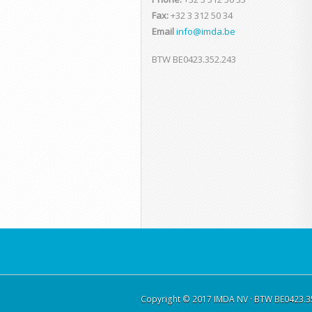
Fax:
+32 3 312 50 34
Email
info@imda.be
BTW BE0423.352.243
Copyright © 2017 IMDA NV · BTW BE0423.3