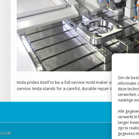
Om de beste
Imda prides itself to be a full service mold maker as we offer our
informatie 
service. Imda stands for a careful, durable repair of the mold and 
deze techno
verwerken. 
nadelige in
Alle gegeve
verwerkt in
langer bewa
zijn te rea
52.243
gegevens ma