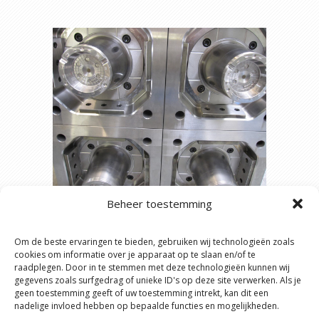
Beheer toestemming
Imda n.v. is een full service matrijzenmakerij
waar product- en matrijsdesign hand in hand
gaan, zodat een kwaliteitsvol eindproduct
Om de beste ervaringen te bieden, gebruiken wij technologieën zoals
gegarandeerd is. De matrijzen kunnen op maat
cookies om informatie over je apparaat op te slaan en/of te
gemaakt worden naar het idee van de klant en in
raadplegen. Door in te stemmen met deze technologieën kunnen wij
gegevens zoals surfgedrag of unieke ID's op deze site verwerken. Als je
onze ontwerpafdeling uitgetekend worden.
geen toestemming geeft of uw toestemming intrekt, kan dit een
Matrijzen kunnen ook vervaardigd worden aan
nadelige invloed hebben op bepaalde functies en mogelijkheden.
de hand van tekeningen die ons door de klant