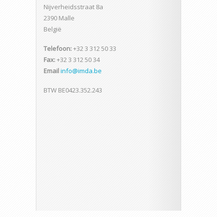
Nijverheidsstraat 8a
2390 Malle
België
Telefoon:
+32 3 312 50 33
Fax:
+32 3 312 50 34
Email
info@imda.be
BTW BE0423.352.243